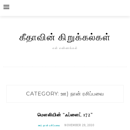
Skip
to
content
கீதாவின் கிறுக்கல்கள்
என் எண்ணங்கள்
CATEGORY:
ஊ) நான் ரசிப்பவை
மௌலியின் “ஃப்ளைட் 172”
NOVEMBER 29, 2010
ஊ) நான் ரசிப்பவை