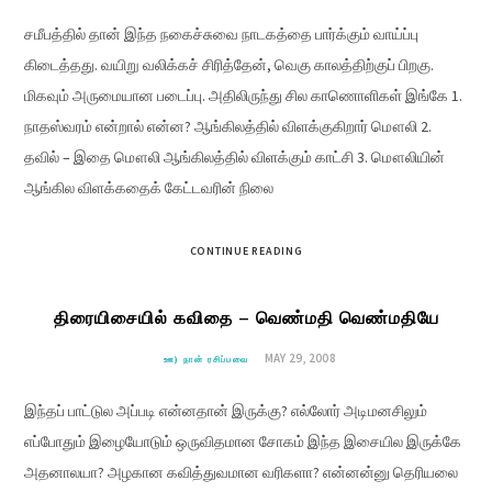
சமீபத்தில் தான் இந்த நகைச்சுவை நாடகத்தை பார்க்கும் வாய்ப்பு
கிடைத்தது. வயிறு வலிக்கச் சிரித்தேன், வெகு காலத்திற்குப் பிறகு.
மிகவும் அருமையான படைப்பு. அதிலிருந்து சில காணொளிகள் இங்கே 1.
நாதஸ்வரம் என்றால் என்ன? ஆங்கிலத்தில் விளக்குகிறார் மௌலி 2.
தவில் – இதை மௌலி ஆங்கிலத்தில் விளக்கும் காட்சி 3. மௌலியின்
ஆங்கில விளக்கதைக் கேட்டவரின் நிலை
CONTINUE READING
திரையிசையில் கவிதை – வெண்மதி வெண்மதியே
MAY 29, 2008
ஊ) நான் ரசிப்பவை
இந்தப் பாட்டுல அப்படி என்னதான் இருக்கு? எல்லோர் அடிமனசிலும்
எப்போதும் இழையோடும் ஒருவிதமான சோகம் இந்த இசையில இருக்கே
அதனாலயா? அழகான கவித்துவமான வரிகளா? என்னன்னு தெரியலை