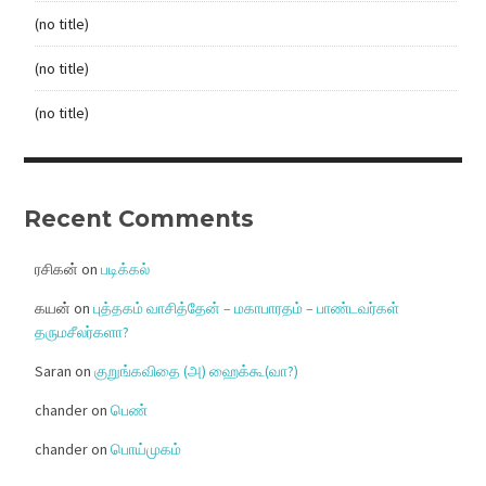
(no title)
(no title)
(no title)
Recent Comments
ரசிகன்
on
படிக்கல்
கயன்
on
புத்தகம் வாசித்தேன் – மகாபாரதம் – பாண்டவர்கள்
தருமசீலர்களா?
Saran
on
குறுங்கவிதை (அ) ஹைக்கூ(வா?)
chander
on
பெண்
chander
on
பொய்முகம்