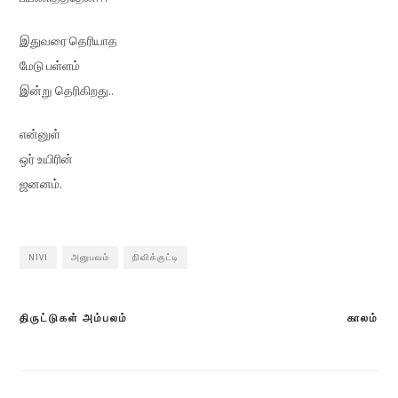
இதுவரை தெரியாத
மேடு பள்ளம்
இன்று தெரிகிறது..
என்னுள்
ஒர் உயிரின்
ஜனனம்.
NIVI
அனுபவம்
நிவிக்குட்டி
திருட்டுகள் அம்பலம்
காலம்
Post
navigation