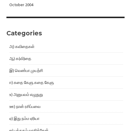
October 2004
Categories
அ) கவிதைகள்
ஆ) க(வி)தை
இ) வெண்பா முயற்சி
ஈ) கதை கேளு கதை கேளு
உ) அனுபவம் எழுதுது
ஊ) நான் ரசிப்பவை
ஏ) இது நம்ம ஏரியா
ஐ) புத்தகம் வாசித்தேன்