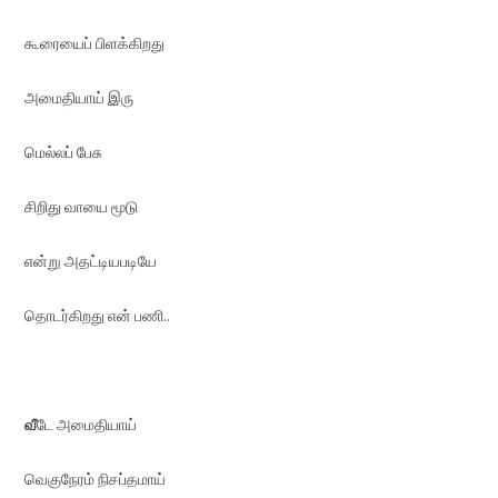
கூரையைப் பிளக்கிறது
அமைதியாய் இரு
மெல்லப் பேசு
சிறிது வாயை மூடு
என்று அதட்டியபடியே
தொடர்கிறது என் பணி..
வீ
டே அமைதியாய்
வெகுநேரம் நிசப்தமாய்