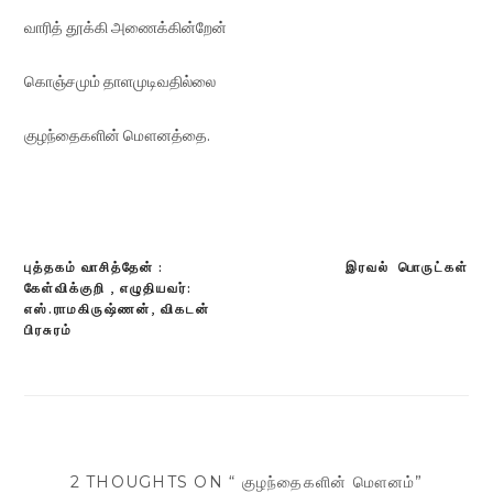
வாரித் தூக்கி அணைக்கின்றேன்
கொஞ்சமும் தாளமுடிவதில்லை
குழந்தைகளின் மௌனத்தை.
புத்தகம் வாசித்தேன் :
இரவல் பொருட்கள்
Post
கேள்விக்குறி , எழுதியவர்:
navigation
எஸ்.ராமகிருஷ்ணன், விகடன்
பிரசுரம்
2 THOUGHTS ON “ குழந்தைகளின் மௌனம்”