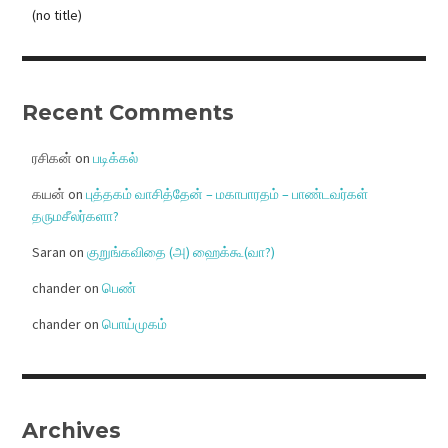
(no title)
Recent Comments
ரசிகன்
on
படிக்கல்
கயன்
on
புத்தகம் வாசித்தேன் – மகாபாரதம் – பாண்டவர்கள்
தருமசீலர்களா?
Saran
on
குறுங்கவிதை (அ) ஹைக்கூ(வா?)
chander
on
பெண்
chander
on
பொய்முகம்
Archives