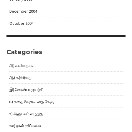
December 2004
October 2004
Categories
அ) கவிதைகள்
ஆ) க(வி)தை
இ) வெண்பா முயற்சி
ஈ) கதை கேளு கதை கேளு
உ) அனுபவம் எழுதுது
ஊ) நான் ரசிப்பவை