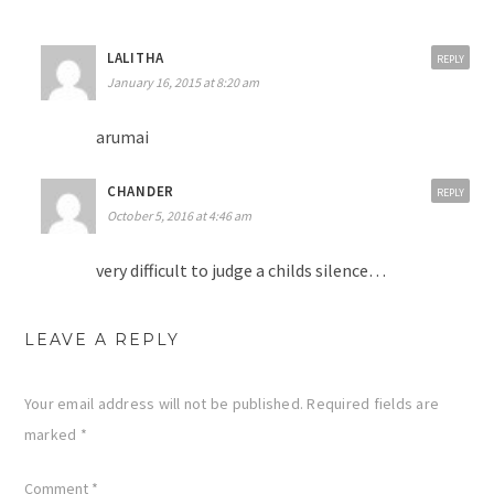
LALITHA
REPLY
January 16, 2015 at 8:20 am
arumai
CHANDER
REPLY
October 5, 2016 at 4:46 am
very difficult to judge a childs silence…
LEAVE A REPLY
Your email address will not be published.
Required fields are
marked
*
Comment
*