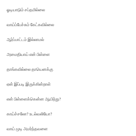
ஓடியாடும் சப்தமில்லை
வாய்ப்பேச்சும் கேட்கவில்லை
ஆர்ப்பாட்டம் இல்லாமல்
அமைதியாய் என் பிள்ளை
தாங்கவில்லை தாயெனக்கு
ஏன் இப்படி இருக்கின்றாள்
என் பிள்ளைக்கென்ன ஆயிற்று?
காய்ச்சலோ? உடல்வலியோ?
வாய் மூடி அமர்ந்தவளை