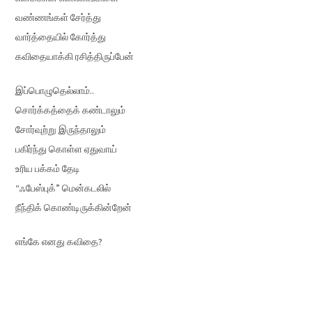
வண்ணங்கள் சேர்த்து
வார்த்தையில் கோர்த்து
கவிதையாக்கி ரசித்திருப்பேன்
இப்பொழுதெல்லாம்..
சொர்க்கத்தைக் கண்டாலும்
சோர்வுற்று இருந்தாலும்
பகிர்ந்து கொள்ள ஏதுவாய்
உரிய பக்கம் தேடி
“ஃபேஸ்புக்” மென்கடலில்
நீந்திக் கொண்டிருக்கின்றேன்
எங்கே எனது கவிதை?