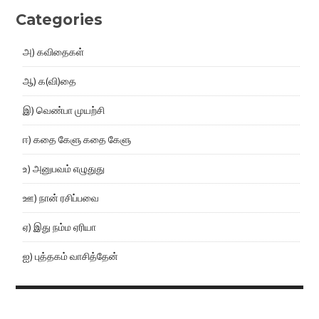
Categories
அ) கவிதைகள்
ஆ) க(வி)தை
இ) வெண்பா முயற்சி
ஈ) கதை கேளு கதை கேளு
உ) அனுபவம் எழுதுது
ஊ) நான் ரசிப்பவை
ஏ) இது நம்ம ஏரியா
ஐ) புத்தகம் வாசித்தேன்